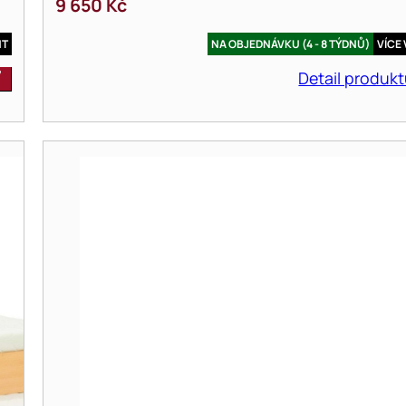
9 650
Kč
NT
NA OBJEDNÁVKU (4 - 8 TÝDNŮ)
VÍCE
Detail produk