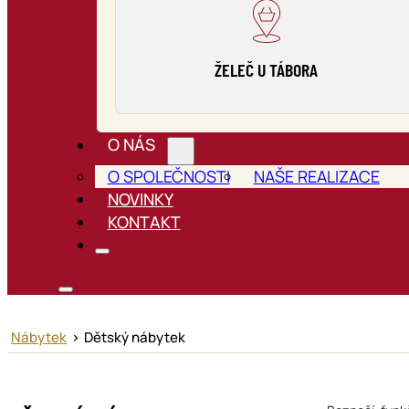
ŽELEČ U TÁBORA
O NÁS
O SPOLEČNOSTI
NAŠE REALIZACE
NOVINKY
KONTAKT
Nábytek
>
Dětský nábytek