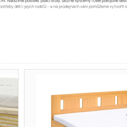
mi. Nabízíme postele, psací stoly, úložné systémy i celé pokojové sest
otřeby dětí i jejich rodičů – a na prodejnách vám pomůžeme vytvořit id