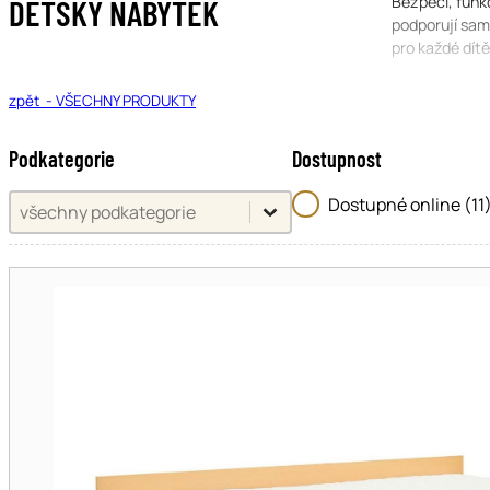
Bezpečí, funkč
DĚTSKÝ NÁBYTEK
podporují sam
pro každé dítě
zpět
- VŠECHNY PRODUKTY
Podkategorie
Dostupnost
Podkategorie
Dostupnost
Podkategorie
Dostupné online
(11
Podkategorie