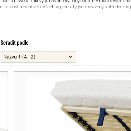
nost a hravost. Takový je náš dětský nábytek, který roste s vašimi dět
ostatnost a kreativitu. Všechny produkty jsou navrženy s ohledem na p
.
Seřadit podle
Seřadit podle
Seřadit podle
)
Seřadit podle
Názvu ↑ (A - Z)