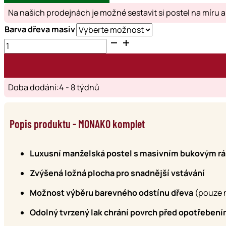
Na našich prodejnách je možné sestavit si postel na míru a 
Barva dřeva masiv
MONAKO
komplet
množství
Doba dodání:4 - 8 týdnů
Popis produktu - MONAKO komplet
Luxusní manželská postel s masivním bukovým 
Zvýšená ložná plocha pro snadnější vstávání
Možnost výběru barevného odstínu dřeva
(pouze n
Odolný tvrzený lak chrání povrch před opotřeben