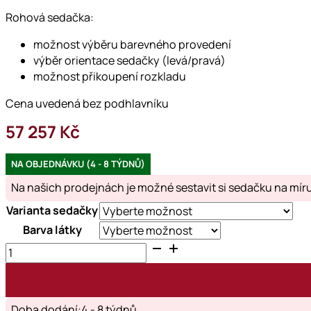
Rohová sedačka:
možnost výběru barevného provedení
výběr orientace sedačky (levá/pravá)
možnost přikoupení rozkladu
Cena uvedená bez podhlavníku
57 257
Kč
NA OBJEDNÁVKU (4 - 8 TÝDNŮ)
Na našich prodejnách je možné sestavit si sedačku na míru a
Varianta sedačky
Barva látky
PARADISO
množství
Doba dodání:4 - 8 týdnů