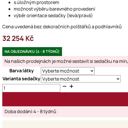
s úložným prostorem
možnost výběru barevného provedení
výběr orientace sedačky (levá/pravá)
Cena uvedená bez dekoračních polštářků a podhlavníků
32 254
Kč
NA OBJEDNÁVKU (4 - 8 TÝDNŮ)
Na našich prodejnách je možné sestavit si sedačku na míru a
Barva látky
Varianta sedačky
RENDY
LUX
množství
Doba dodání:4 - 8 týdnů