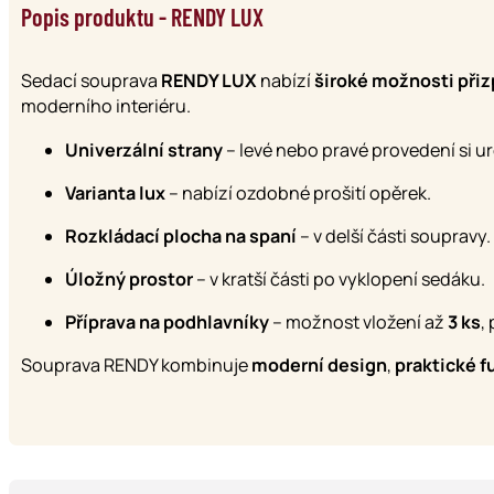
Popis produktu - RENDY LUX
Sedací souprava
RENDY LUX
nabízí
široké možnosti při
moderního interiéru.
Univerzální strany
– levé nebo pravé provedení si u
Varianta lux
– nabízí ozdobné prošití opěrek.
Rozkládací plocha na spaní
– v delší části soupravy.
Úložný prostor
– v kratší části po vyklopení sedáku.
Příprava na podhlavníky
– možnost vložení až
3 ks
,
Souprava RENDY kombinuje
moderní design
,
praktické f