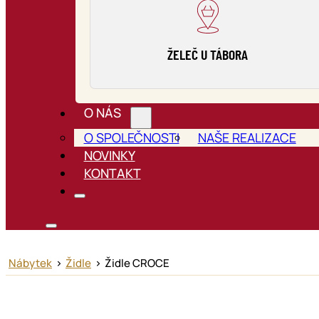
ŽELEČ U TÁBORA
O NÁS
O SPOLEČNOSTI
NAŠE REALIZACE
NOVINKY
KONTAKT
Nábytek
>
Židle
>
Židle CROCE