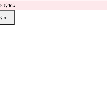
 8 týdnů
ným