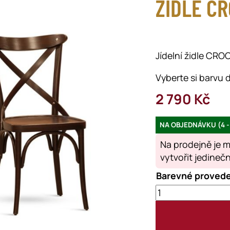
ŽIDLE C
Jídelní židle CR
Vyberte si barvu 
2 790
Kč
NA OBJEDNÁVKU (4 -
Na prodejně je m
vytvořit jedine
Barevné provede
Židle
CROCE
množství