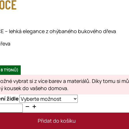
ROCE
OCE – lehká elegance z ohýbaného bukového dřeva
dřeva
 8 TÝDNŮ)
ožné vybrat si z více barev a materiálů. Díky tomu si m
čný kousek do vašeho domova.
ní židle
Přidat do košíku